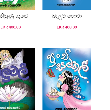
තිවුණු කුඬේ
බැලූම් හොරා
LKR
400.00
LKR
400.00
ADD TO CART
ADD TO CART