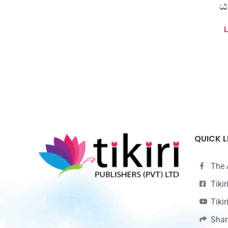
ය
A
QUICK L
The 
Tiki
Tiki
Shar