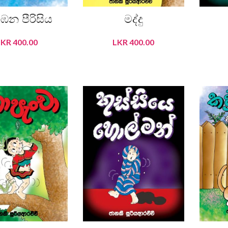
ාඹන පීරිසිය
මද්දු
LKR
400.00
LKR
400.00
DD TO CART
ADD TO CART