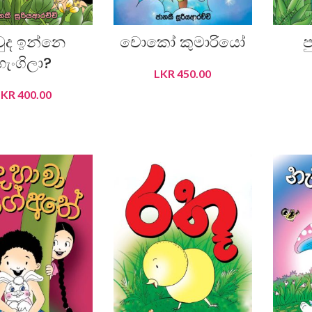
ුද ඉන්නෙ
චොකෝ කුමාරියෝ
ප
හැංගිලා?
LKR
450.00
LKR
400.00
ADD TO CART
DD TO CART