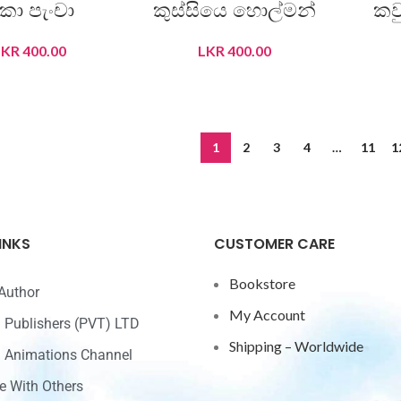
කා පැංචා
කුස්සියෙ හොල්මන්
කව
LKR
400.00
LKR
400.00
DD TO CART
ADD TO CART
1
2
3
4
…
11
1
INKS
CUSTOMER CARE
Bookstore
Author
My Account
ri Publishers (PVT) LTD
Shipping – Worldwide
ri Animations Channel
e With Others