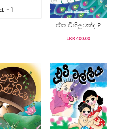
L - 1
ඒක විහිලුවක්ද ?
LKR
400.00
ADD TO CART