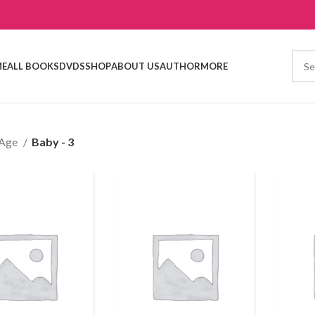
E
ALL BOOKS
DVDS
SHOP
ABOUT US
AUTHOR
MORE
Age
Baby - 3