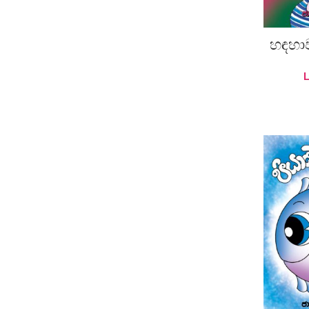
හඳහා
A