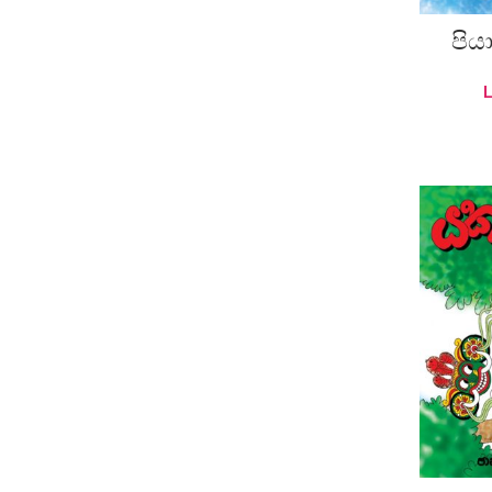
පිය
A