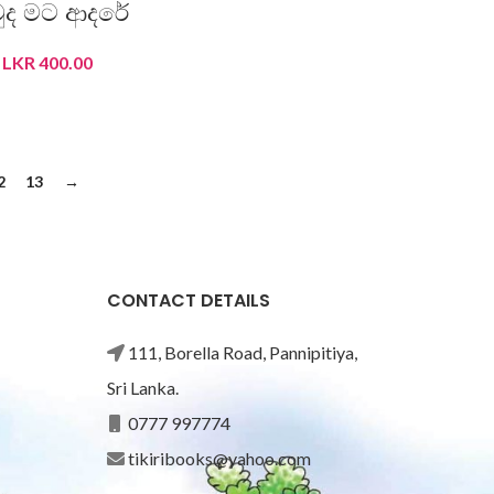
ුද මට ආදරේ
LKR
400.00
ADD TO CART
2
13
→
CONTACT DETAILS
111, Borella Road, Pannipitiya,
Sri Lanka.
0777 997774
tikiribooks@yahoo.com