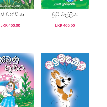
ුස් චන්ඩියා
චූටි මල්ලියා
LKR
400.00
LKR
400.00
ADD TO CART
ADD TO CART