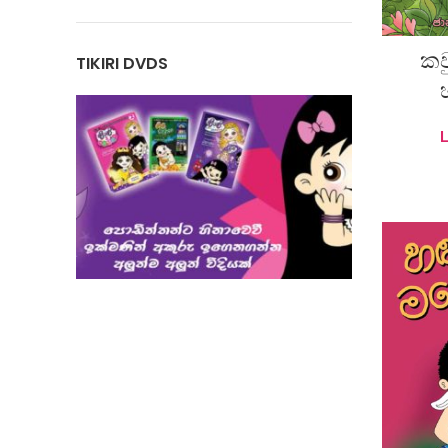
කව
TIKIRI DVDS
A