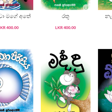
වා මගේ අතේ
රතූ
නැ
LKR
400.00
LKR
400.00
DD TO CART
ADD TO CART