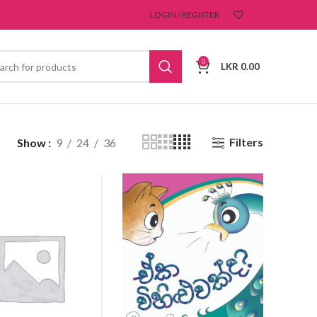
LOGIN / REGISTER
0
LKR
0.00
Filters
Show
9
24
36