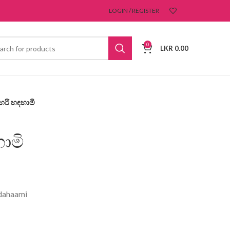
LOGIN / REGISTER
0
LKR
0.00
හරි හඳහාමි
ාමි
dahaami