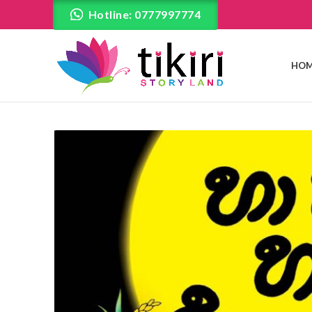
Hotline: 0777997774
HOM