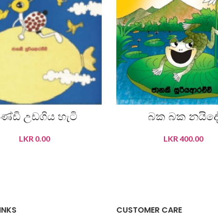
ණ්ඩි උඩගිය හැටි
බක බක නයිද
LKR
0.00
LKR
400.00
READ MORE
ADD TO CART
INKS
CUSTOMER CARE