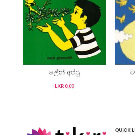
ලේන් අප්පු
ච
LKR
0.00
READ MORE
QUICK L