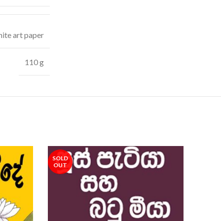
ite art paper
110 g
SOLD
SOLD
OUT
OUT