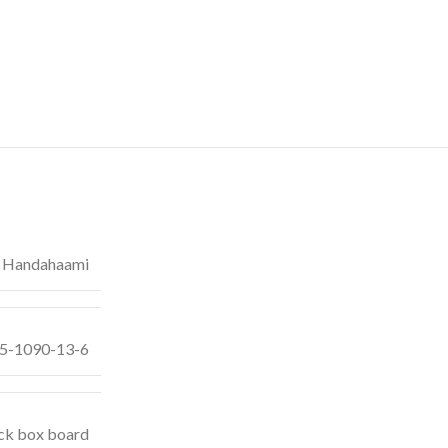
i Handahaami
55-1090-13-6
ck box board