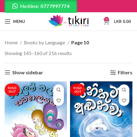
Hotline: 0777997774
0
MENU
LKR
0.00
Home
Books by Language
Page 10
Showing 145–160 of 216 results
Show sidebar
Filters
SOLD
SOLD
OUT
OUT