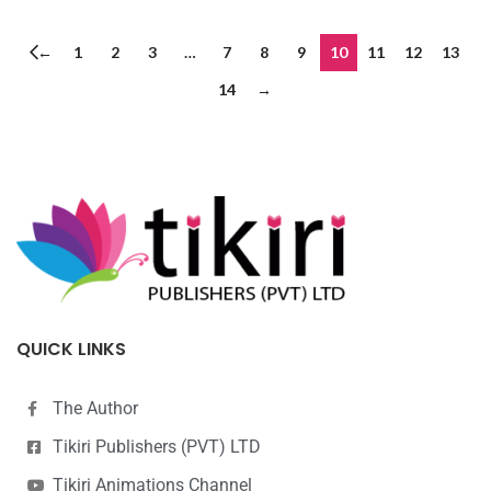
←
1
2
3
…
7
8
9
10
11
12
13
14
→
QUICK LINKS
The Author
Tikiri Publishers (PVT) LTD
Tikiri Animations Channel