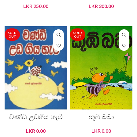
LKR
250.00
LKR
300.00
READ MORE
READ MORE
SOLD
SOLD
OUT
OUT
චණ්ඩි උඩගිය හැටි
කූඹි බබා
LKR
0.00
LKR
0.00