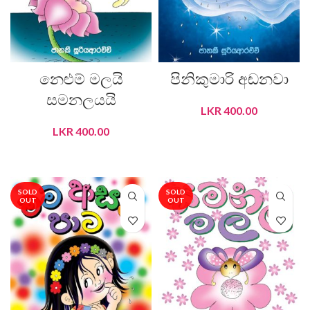
නෙළුම් මලයි
පිනිකුමාරි අඬනවා
සමනලයයි
LKR
400.00
LKR
400.00
READ MORE
READ MORE
SOLD
SOLD
OUT
OUT