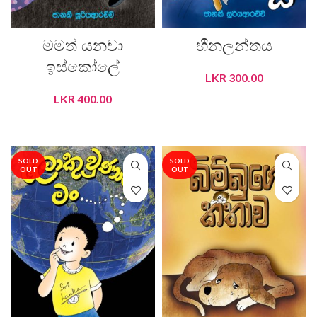
මමත් යනවා
හීනලන්තය
ඉස්කෝලේ
LKR
300.00
LKR
400.00
READ MORE
READ MORE
SOLD
SOLD
OUT
OUT