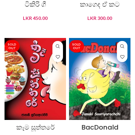
ටිකිරි ගී
කාගෙද ඒ කට
LKR
450.00
LKR
300.00
READ MORE
READ MORE
SOLD
SOLD
OUT
OUT
කෑම සූත්තරේ
BacDonald