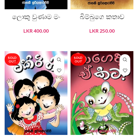
ලොකු වුණාම මං
බිම්බුගෙ කතාව
LKR
400.00
LKR
250.00
READ MORE
READ MORE
SOLD
SOLD
OUT
OUT