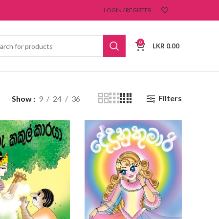
LOGIN / REGISTER
0
LKR
0.00
Filters
Show
9
24
36