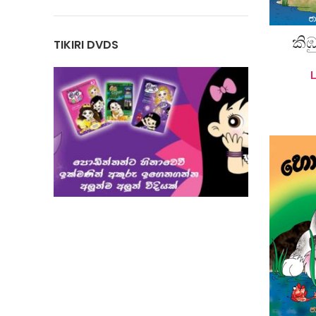
කිඹ
TIKIRI DVDS
A