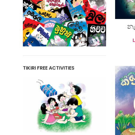
නැ
A
TIKIRI FREE ACTIVITIES