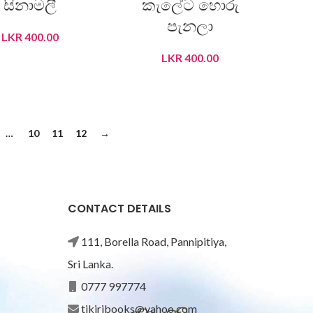
සිනාමලී
කැලේට හොරු
පැනලා
LKR
400.00
LKR
400.00
ADD TO CART
ADD TO CART
…
10
11
12
→
CONTACT DETAILS
111, Borella Road, Pannipitiya,
Sri Lanka.
0777 997774
tikiribooks@yahoo.com