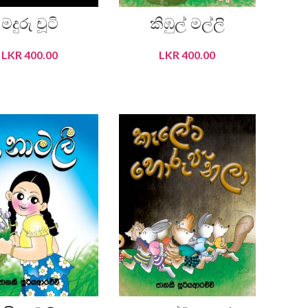
මදුරු චූටි
කිඹුල් මල්ලි
LKR
400.00
LKR
400.00
ADD TO CART
ADD TO CART