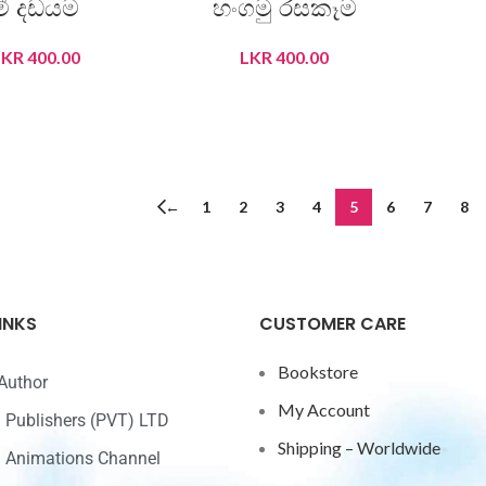
මී දඩයම
හංගමු රසකෑම
LKR
400.00
LKR
400.00
DD TO CART
ADD TO CART
←
1
2
3
4
5
6
7
8
INKS
CUSTOMER CARE
Bookstore
Author
My Account
ri Publishers (PVT) LTD
Shipping – Worldwide
ri Animations Channel