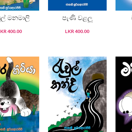
ුල් මනමාලි
පැණි වළලූ
LKR
400.00
LKR
400.00
DD TO CART
ADD TO CART