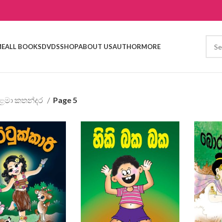
E
ALL BOOKS
DVDS
SHOP
ABOUT US
AUTHOR
MORE
ළමා කතන්දර
Page 5