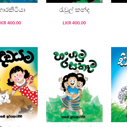
ොරකිටියා
රැවුල් කන්ද
LKR
400.00
LKR
400.00
DD TO CART
ADD TO CART