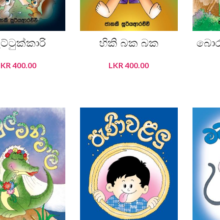
ට්ටුක්කාරි
හිකි බක බක
බොර
LKR
400.00
LKR
400.00
DD TO CART
ADD TO CART